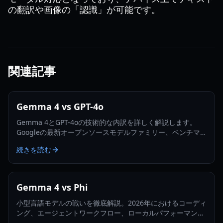
の翻訳や画像の「認識」が可能です。
関連記事
Gemma 4 vs GPT-4o
Gemma 4とGPT-4oの技術的な内訳を詳しく解説します。
Googleの最新オープンソースモデルファミリー、ベンチマ
ーク、2026年時点のハードウェア要件について学びましょ
続きを読む
う。
Gemma 4 vs Phi
小型言語モデルの戦いを徹底解説。2026年におけるコーディ
ング、エージェントワークフロー、ローカルパフォーマンス
の観点からGemma 4とPhiを比較します。