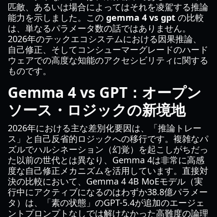
匹敵、あるいは場合によってはそれを凌駕する推論
能力を示しました。この
gemma 4 vs gpt
の比較
は、単なるパラメータ数の話ではありません。
2026年のテックエコシステムにおける因果推論、
自己修正、そしてコンシューマーグレードのハード
ウェアでの高度な知能のアクセシビリティに関する
ものです。
Gemma 4 vs GPT：オープン
ソース・ロジックの新境地
2026年における主な差別化要因は、「推論トレー
ス」と自己反省的ロジックへの移行です。複雑なパ
ズルでハルシネーション（幻覚）を起こしがちだっ
た以前の世代とは異なり、Gemma 4は非常に高感
度な自己修正メカニズムを活用しています。直接対
決の比較において、Gemma 4 4B MoEモデル（実
行中にアクティブになるのはわずか38.8億パラメー
タ）は、「素の状態」のGPT-5.4が追加のエージェ
ントプロンプトなしでは解けなかった高難度の論理