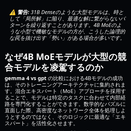
⚠️ 警告:
31B Denseのような大型モデルは、時と
して「局所解」に陥り、最適な解に繋がらないパ
ターンを繰り返すことがあります。4B MoEのよ
うな小型で機敏なモデルの方が、こうした論理的
な罠を抜け出す「勢い」がある場合が多いです。
なぜ4B MoEモデルが大型の競
合モデルを凌駕するのか
gemma 4 vs gpt
の比較における4Bモデルの成功
は、そのトレーニングアーキテクチャに集約されま
す。混合エキスパート（MoE）アプローチを採用す
ることで、モデルは特定のタスクに合わせて内部経
路を専門化することができます。数学的なパズルに
直面した際、高密度なネットワーク全体を処理しよ
うとするのではなく、そのロジックに最適な「エキ
スパート」を活性化させます。