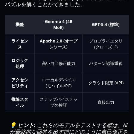
パズルを解くことができました。
Gemma 4 (4B
機能
GPT-5.4 (標準)
MoE)
ライセン
Apache 2.0 (オープ
プロプライエタリ
ス
ンソース)
(クローズド)
ロジック
高い自己修正能力
パターン認識重視
処理
アクセシ
ローカルデバイス
クラウド限定 (API)
ビリティ
(モバイル/PC)
推論スタ
ステップバイステッ
直接出力
イル
プの検証
💡 ヒント:
これらのモデルをテストする際は、AI
が最終的な回答を出す前にどのように自己修正を