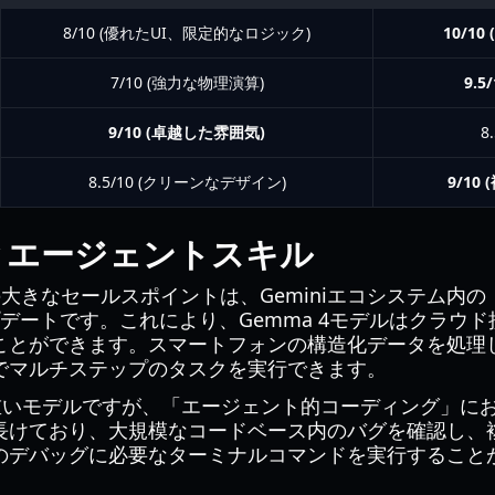
8/10 (優れたUI、限定的なロジック)
10/1
7/10 (強力な物理演算)
9.
9/10 (卓越した雰囲気)
8
8.5/10 (クリーンなデザイン)
9/10
とエージェントスキル
leの大きなセールスポイントは、Geminiエコシステム
）」アップデートです。これにより、Gemma 4モデルはクラ
ことができます。スマートフォンの構造化データを処理
でマルチステップのタスクを実行できます。
は、より重いモデルですが、「エージェント的コーディング」
長けており、大規模なコードベース内のバグを確認し、
のデバッグに必要なターミナルコマンドを実行すること