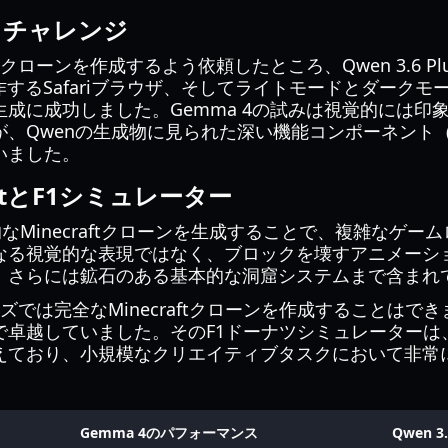
ン・チャレンジ
Sクローンを作成するよう依頼したところ、Qwen 3.6 P
動作するSafariブラウザ、そしてライトモードとダーク
成に成功しました。Gemma 4の試みは視覚的には印
が、Qwenの生成物に見られた深い機能コンポーネント
いました。
aftとF1シミュレーター
、機能的なMinecraftクローンを生成することで、複雑な
なる視覚的な表現ではなく、ブロックを壊すアニメーシ
、さらには鉱石のある基本的な洞窟システムまで含まれ
イズでは完全なMinecraftクローンを作成することは
で卓越していました。そのF1ドーナツシミュレーターは
えており、小規模なクリエイティブタスクにおいて非常
Gemma 4のパフォーマンス
Qwen 