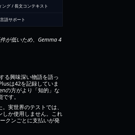
ング / 長文コンテキスト
言語サポート
が低いため、Gemma 4
する興味深い物語を語っ
 Plusは42を記録していま
wenの方がより「知的」な
能です。
した。実世界のテストでは、
クンしか使用しません。これ
トークンごとに支払いが発