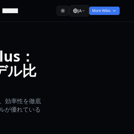
JA
比較
More Wikis
Plus：
デル比
能力、効率性を徹底
ルが優れている