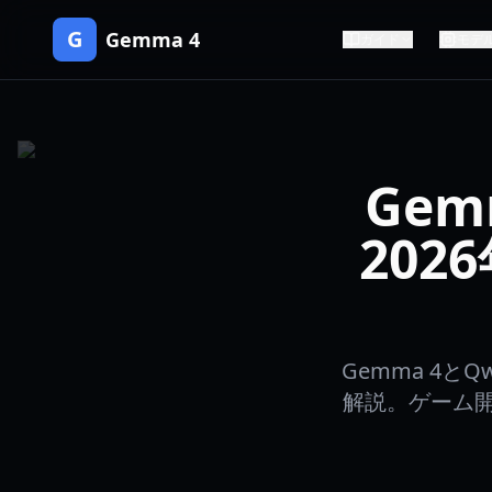
G
Gemma 4
ガイド
モデ
Gemm
20
Gemma 4と
解説。ゲーム