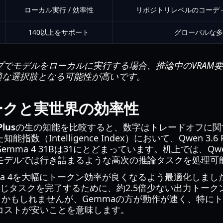
ローカル実行 / 効率性
リポジトリレベルのコーディ
140以上をサポート
グローバルな多
でモデルをローカルに実行する場合、推論中のVRAM要件
が最適な選択肢となる可能性が高いです。
ークと実世界の効率性
Plus
の生の知能を比較すると、数字はトレードオフに関
数（Intelligence Index）において、Qwen 3.6
mma 4 31Bは31にとどまっています。机上では、Q
モデルでは行き詰まるような高次の推論タスクを処理可
emma 4を大幅にトークン効率が良くなるよう最適化しま
と同じタスクを完了するために、約2.5倍少ない出力トー
」かもしれませんが、Gemmaの方が動作が速く、特に
コストが安いことを意味します。