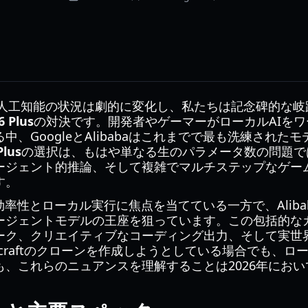
ース人工知能の状況は劇的に変化し、私たちは記念碑的な
 Plus
の対決です。開発者やゲーマーがローカルAIを
、GoogleとAlibabaはこれまでで最も洗練された
Plus
の選択は、もはや単なる生のパラメータ数の問題で
ージェント的推論、そして複雑でマルチステップなゲー
す。
超効率性とローカル実行に焦点を当てている一方で、Alibabaの
ージェントモデルの王座を狙っています。この包括的な
ーク、クリエイティブなコーディング出力、そして実世
ecraftのクローンを作成しようとしている場合でも、
も、これらのニュアンスを理解することは2026年にお