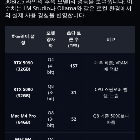
30B(2.5 라인의 후속 모델)의 성능을 보여줍니다. 이
수치는 LM Studio나 Ollama와 같은 로컬 환경에서
의 실제 사용 경험을 반영합니다.
모델
초당 토
하드웨어 설
양자
큰 수
비고
정
화
(TPS)
Q4
RTX 5090
매우 빠름; VRAM
(4-
157
(32GB)
에 적합
bit)
Q8
RTX 5090
CPU 스필오버 발
(8-
31
(32GB)
생; 느림
bit)
Q8
Mac M4 Pro
Q8 기준 5090보다
(8-
52
(64GB)
빠름
bit)
Mac M4
Q4