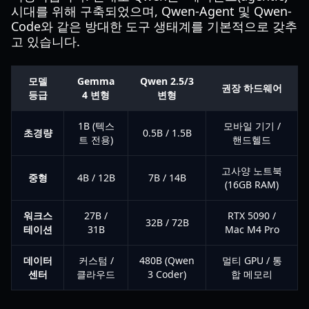
시대를 위해 구축되었으며, Qwen-Agent 및 Qwen-
Code와 같은 방대한 도구 생태계를 기본적으로 갖추
고 있습니다.
모델
Gemma
Qwen 2.5/3
권장 하드웨어
등급
4 변형
변형
1B (텍스
모바일 기기 /
초경량
0.5B / 1.5B
트 전용)
핸드헬드
고사양 노트북
중형
4B / 12B
7B / 14B
(16GB RAM)
워크스
27B /
RTX 5090 /
32B / 72B
테이션
31B
Mac M4 Pro
데이터
커스텀 /
480B (Qwen
멀티 GPU / 통
센터
클라우드
3 Coder)
합 메모리