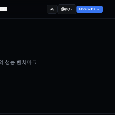
KO
비교
More Wikis
군의 성능 벤치마크