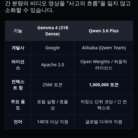
간 분량의 비디오 영상을 "사고의 흐름"을 잃지 않고
소화할 수 있습니다.
Gemma 4 (31B
기능
Qwen 3.6 Plus
Dense)
개발사
Google
Alibaba (Qwen Team)
라이선
Open Weights / 허용적
Apache 2.0
스
라이선스
컨텍스
256K 토큰
1,000,000 토큰
트 창
주요 용
로컬 실행 / 효율
저장소 단위 코딩 / 긴 컨
도
성
텍스트
언어
140개 이상 지원
글로벌 다국어 지원