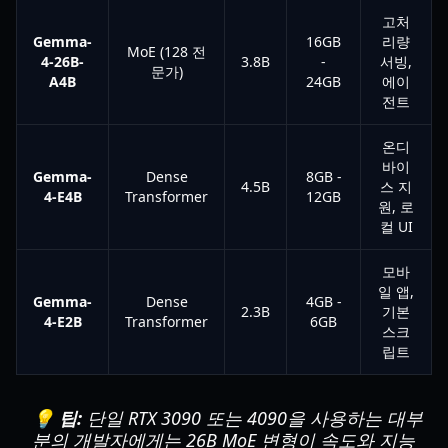
고처
Gemma-
16GB
리량
MoE (128 전
4-26B-
3.8B
-
서빙,
문가)
A4B
24GB
에이
전트
온디
바이
Gemma-
Dense
8GB -
4.5B
스 지
4-E4B
Transformer
12GB
원, 로
컬 UI
모바
일 앱,
Gemma-
Dense
4GB -
2.3B
기본
4-E2B
Transformer
6GB
스크
립트
💡 팁:
단일 RTX 3090 또는 4090을 사용하는 대부
분의 개발자에게는 26B MoE 변형이 속도와 지능