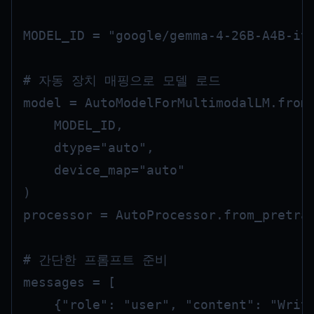
MODEL_ID = "google/gemma-4-26B-A4B-it"
# 자동 장치 매핑으로 모델 로드

model = AutoModelForMultimodalLM.from_
    MODEL_ID, 

    dtype="auto", 

    device_map="auto"

)

processor = AutoProcessor.from_pretrai
# 간단한 프롬프트 준비

messages = [

    {"role": "user", "content": "Write