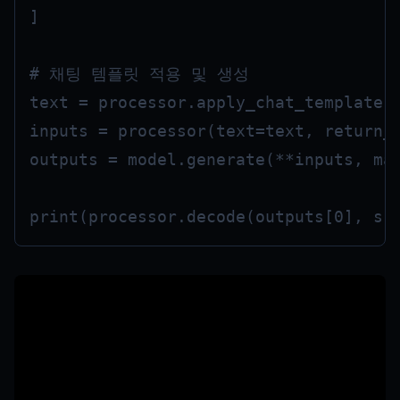
]

# 채팅 템플릿 적용 및 생성

text = processor.apply_chat_template(m
inputs = processor(text=text, return_t
outputs = model.generate(**inputs, max