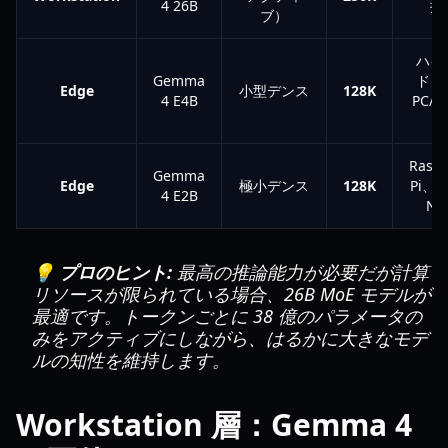
4 26B
推
ブ）
ハイ
Gemma
ドノ
Edge
小型デンス
128K
4 E4B
PC/
Raspb
Gemma
Edge
極小デンス
128K
Pi、Je
4 E2B
Na
💡 プロのヒント:
最高の推論能力が必要だが計算
リソースが限られている場合、26B MoE モデルが
最適です。トークンごとに 38 億のパラメータの
みをアクティブにしながら、はるかに大きなモデ
ルの知性を維持します。
Workstation 層：Gemma 4