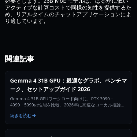
必要とします。26B MoE モデルは、はるかに低い
アクティブな計算コストで同様の知性を提供するた
め、リアルタイムのチャットアプリケーションによ
り適しています。
関連記事
Gemma 4 31B GPU：最適なグラボ、ベンチマ
ーク、セットアップガイド 2026
Gemma 4 31B GPUワークロード向けに、RTX 3090・
4090・5090の性能を比較。2026年に高速なローカル推論を
行うためのVRAM目標、チューニング設定、実用的なセット
続きを読む
アップのコツを学べます。