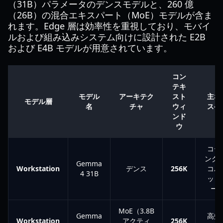
（31B）パラメータのデンスモデルと、260 億
（26B）の混合エキスパート（MoE）モデルが含ま
れます。Edge 層は効率性を重視しており、モバイ
ルおよび組み込みシステム向けに設計された E2B
および E4B モデルが用意されています。
コン
テキ
モデル
アーキテク
スト
主な
モデル層
名
チャ
ウィ
スケ
ンド
ウ
コー
ング、
Gemma
Workstation
デンス
256K
コパ
4 31B
ット
ー
MoE（3.8B
Gemma
高効
Workstation
アクティ
256K