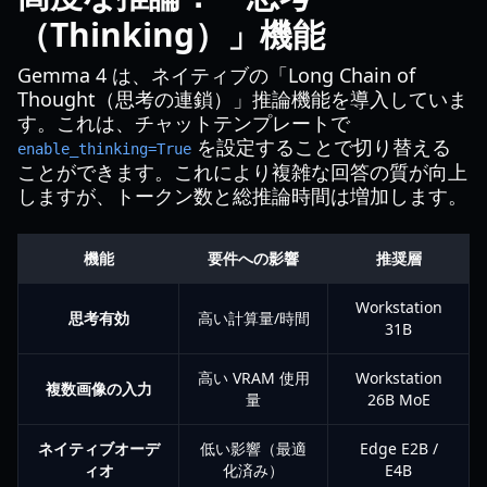
（Thinking）」機能
Gemma 4 は、ネイティブの「Long Chain of
Thought（思考の連鎖）」推論機能を導入していま
す。これは、チャットテンプレートで
を設定することで切り替える
enable_thinking=True
ことができます。これにより複雑な回答の質が向上
しますが、トークン数と総推論時間は増加します。
機能
要件への影響
推奨層
Workstation
思考有効
高い計算量/時間
31B
高い VRAM 使用
Workstation
複数画像の入力
量
26B MoE
ネイティブオーデ
低い影響（最適
Edge E2B /
ィオ
化済み）
E4B