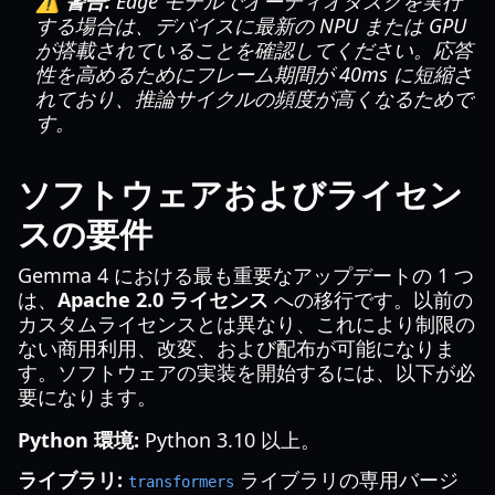
⚠️ 警告:
Edge モデルでオーディオタスクを実行
する場合は、デバイスに最新の NPU または GPU
が搭載されていることを確認してください。応答
性を高めるためにフレーム期間が 40ms に短縮さ
れており、推論サイクルの頻度が高くなるためで
す。
ソフトウェアおよびライセン
スの要件
Gemma 4 における最も重要なアップデートの 1 つ
は、
Apache 2.0 ライセンス
への移行です。以前の
カスタムライセンスとは異なり、これにより制限の
ない商用利用、改変、および配布が可能になりま
す。ソフトウェアの実装を開始するには、以下が必
要になります。
Python 環境:
Python 3.10 以上。
ライブラリ:
ライブラリの専用バージ
transformers